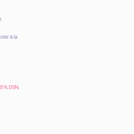
e
cter à la
d19
,
DSN
,