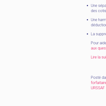
Une sépa
des cotis
Une harm
déduction
La suppr
Pour aide
aux quest
Lire la su
Posté da
forfaitair
URSSAF