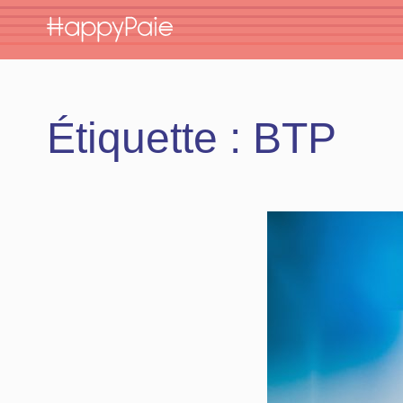
Skip
to
content
Étiquette :
BTP