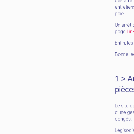
des arrê
entretien
paie
Un arrêt 
page
Lin
Enfin, le
Bonne lec
1 > A
pièce
Le site d
d’une ges
congés.
Légisocia