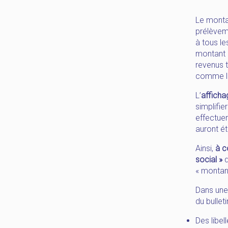
Le monta
prélèveme
à tous le
montant 
revenus t
comme le 
L’
afficha
simplifie
effectuer
auront ét
Ainsi,
à c
social »
d
« montan
Dans une
du bullet
Des libell