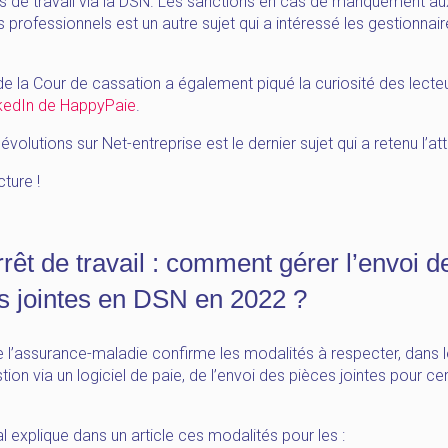
ts de travail via la DSN. Les sanctions en cas de manquement au
s professionnels est un autre sujet qui a intéressé les gestionnai
de la Cour de cassation a également piqué la curiosité des lecteu
kedIn de HappyPaie
.
s évolutions sur Net-entreprise est le dernier sujet qui a retenu l’at
ture !
rrêt de travail : comment gérer l’envoi d
s jointes en DSN en 2022 ?
e l’assurance-maladie confirme les modalités à respecter, dans 
tion via un logiciel de paie, de l’envoi des pièces jointes pour ce
l explique dans un article ces modalités pour les :