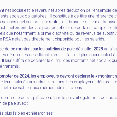
nt net social est le revenu net après déduction de l’ensemble d
nts sociaux obligatoires . Il constitue à ce titre une référenc
s salariés quel que soit leur statut, leur branche ou leur entreprise
habituellement déclaré pour bénéficier de certains complément
els que notamment la prime d’activité ou de revenus de substitu
RSA n’était pas directement disponible pour les salariés.
ge de ce montant sur les bulletins de paie dès juillet 2023
va ains
r les démarches des allocataires. Ils n’auront plus aucun calcul à
. Il leur suffira de déclarer le cumul des montants net sociaux qui
é transmis.
ompter de 2024, les employeurs devront déclarer le « montant n
e leurs salariés aux administrations. Les employeurs déclarent d
t net imposable » aux mêmes administations.
 démarche de simplification, l’arrêté prévoit également des ada
in de paie avec :
és plus lisibles et hiérarchisés ;