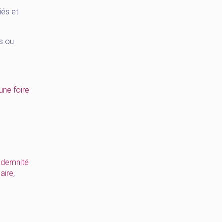
iés et
s ou
une foire
ndemnité
laire
,