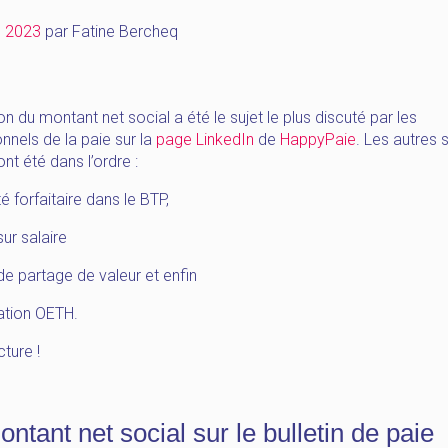
n 2023
par
Fatine Bercheq
n du montant net social a été le sujet le plus discuté par les
nnels de la paie sur la
page LinkedIn
de
HappyPaie
. Les autres 
nt été dans l’ordre :
té forfaitaire dans le BTP,
sur salaire
de partage de valeur et enfin
ation OETH.
ture !
ontant net social sur le bulletin de paie