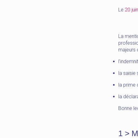
Le
20 jui
La mentio
professio
majeurs o
l’indemni
la saisie 
la prime 
la déclar
Bonne lec
1 > M