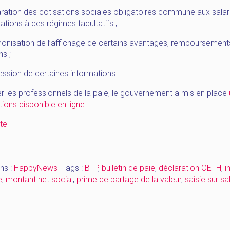
ration des cotisations sociales obligatoires commune aux salar
ations à des régimes facultatifs ;
onisation de l’affichage de certains avantages, remboursement
s ;
ession de certaines informations.
r les professionnels de la paie, le gouvernement a mis en place
ions disponible en ligne
.
« [HappyNews_Juin]
ite
Montant
net
social,
ns :
HappyNews
Tags :
BTP
,
bulletin de paie
,
déclaration OETH
,
i
indemnités,
e
,
montant net social
,
prime de partage de la valeur
,
saisie sur sa
saisie
sur
salaire,
OETH »