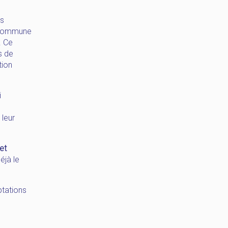
es
e commune
. Ce
s de
tion
i
 leur
et
éjà le
ptations