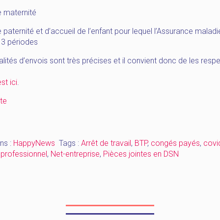
 maternité
paternité et d’accueil de l’enfant pour lequel l’Assurance maladi
 3 périodes
ités d’envois sont très précises et il convient donc de les respe
st ici
.
« [HappyNews_Mars]
ite
Arrêt
de
travail,
ns :
HappyNews
Tags :
Arrêt de travail
,
BTP
,
congés payés
,
covi
entretien
 professionnel
,
Net-entreprise
,
Pièces jointes en DSN
pro,
nouveautés
2022 »