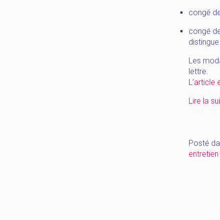
congé de
congé de 
distingue
Les modal
lettre.
L’
article e
Lire la su
Posté da
entretien