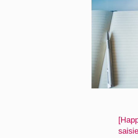
[Happ
saisi