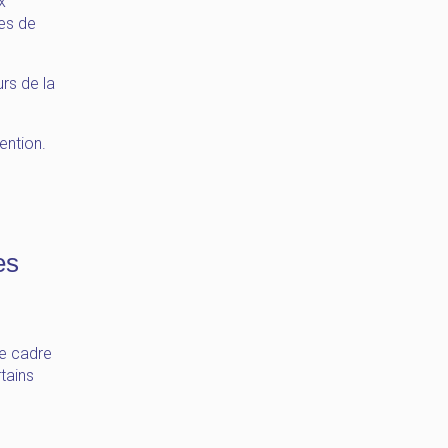
x
res de
rs de la
tention.
es
le cadre
rtains