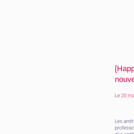
[Happ
nouv
Le
20 ma
Les arrêt
professio