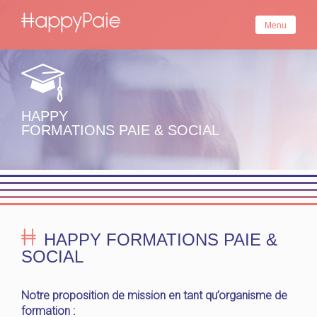
Skip
>
to
Menu
content
HAPPY
FORMATIONS PAIE & SOCIAL
HAPPY FORMATIONS PAIE &
SOCIAL
Notre proposition de mission en tant qu’organisme de
formation
: