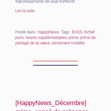
franchissements de seuil d’effectif
« [HappyNews_Décembre]
Lire la suite
Heures
supplémentaires,
mobilité,
Posté dans :
HappyNews
Tags :
BOSS
,
forfait
prime
jours
,
heures supplémentaires
,
prime
,
prime de
de
partage de la valeur
,
versement mobilité
partage
de
valeur »
[HappyNews_Décembre]