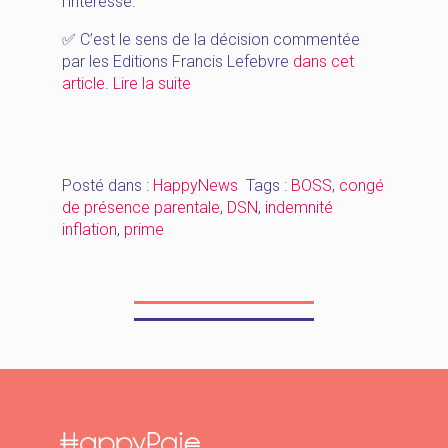
l’intéressé.
✅ C’est le sens de la décision commentée
par les Editions Francis Lefebvre
dans cet
« [HappyNews_Décembre]
article
.
Lire la suite
prime,
congé
de
présence
Posté dans :
HappyNews
Tags :
BOSS
,
congé
parentale,
de présence parentale
,
DSN
,
indemnité
DSN,
inflation
,
prime
indemnité
inflation »