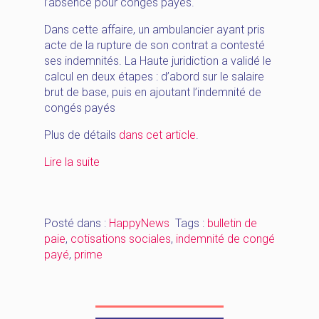
l’absence pour congés payés.
Dans cette affaire, un ambulancier ayant pris
acte de la rupture de son contrat a contesté
ses indemnités. La Haute juridiction a validé le
calcul en deux étapes : d’abord sur le salaire
brut de base, puis en ajoutant l’indemnité de
congés payés
Plus de détails
dans cet article
.
« [HappyNews_octobre]
Lire la suite
indemnités
de
congés
Posté dans :
HappyNews
Tags :
bulletin de
payés
paie
,
cotisations sociales
,
indemnité de congé
–
payé
,
prime
cotisations
–
prime »