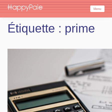
Skip
to
Menu
content
Étiquette :
prime