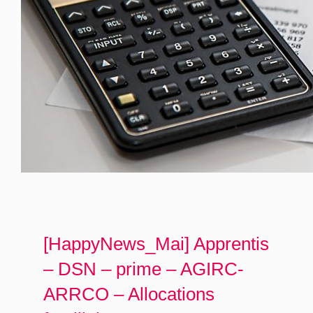
[HappyNews_Mai] Apprentis
– DSN – prime – AGIRC-
ARRCO – Allocations