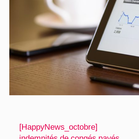
[HappyNews_octobre]
indemnités de congés payés