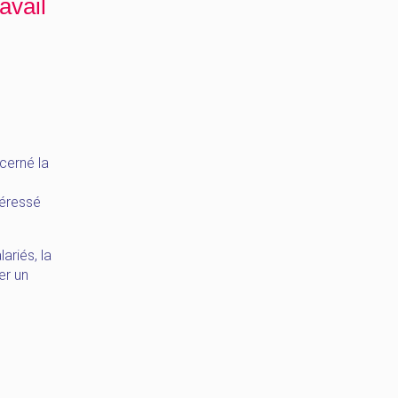
avail
ncerné la
téressé
lariés, la
er un