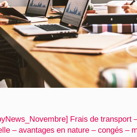
yNews_Novembre] Frais de transport 
lle – avantages en nature – congés – m