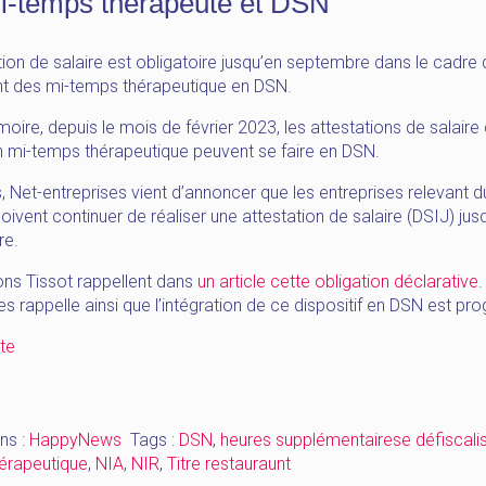
i-temps thérapeute et DSN
tion de salaire est obligatoire jusqu’en septembre dans le cadre 
nt des mi-temps thérapeutique en DSN.
ire, depuis le mois de février 2023, les attestations de salaire 
en mi-temps thérapeutique peuvent se faire en DSN.
, Net-entreprises vient d’annoncer que les entreprises relevant 
oivent continuer de réaliser une attestation de salaire (DSIJ) jus
re.
ons Tissot rappellent dans
un article cette obligation déclarative
.
es rappelle ainsi que l’intégration de ce dispositif en DSN est pro
« [HappyNews_Juillet]
ite
DSN
–
dernier
ns :
HappyNews
Tags :
DSN
,
heures supplémentairese défiscali
jour
érapeutique
,
NIA
,
NIR
,
Titre restauraunt
de