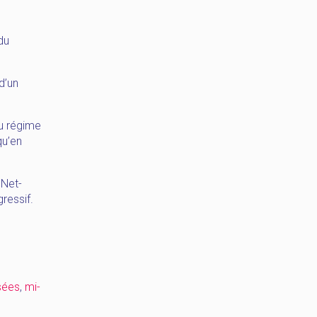
du
d’un
du régime
qu’en
 Net-
gressif.
sées
,
mi-