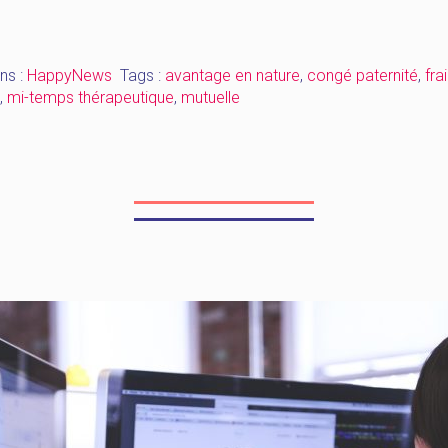
Frais
de
transport
ns :
HappyNews
Tags :
avantage en nature
,
congé paternité
,
fra
–
,
mi-temps thérapeutique
,
mutuelle
mutuelle
–
avantages
en
nature
–
congés
–
mi-
temps
thérapeutique »