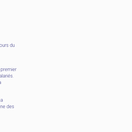
cours du
e
e premier
lariés.
a
la
igne des