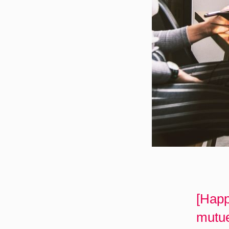
[Happ
mutue