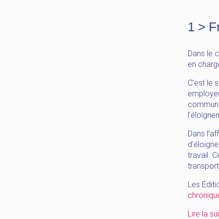
1 > F
Dans le 
en charg
C’est le 
employeur
commun po
l’éloign
Dans l’af
d’éloigne
travail. 
transport
Les Éditi
chroniqu
Lire la su