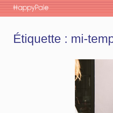
Skip
to
content
Étiquette :
mi-temp