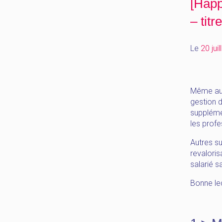
[Happ
– tit
Le
20 jui
Même au m
gestion 
supplémen
les profe
Autres suj
revaloris
salarié s
Bonne lec