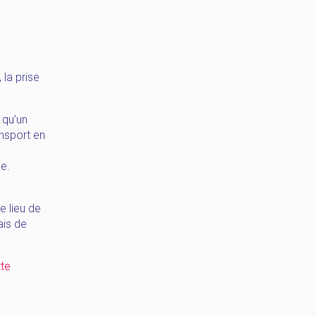
, la prise
 qu’un
ansport en
e.
e lieu de
ais de
te