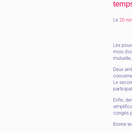
temps
Le
20 no
Les pouvo
mois d’o
mutuelle,
Deux arrê
concerne 
Le second
participa
Enfin, der
simplific
congés pa
Bonne lec