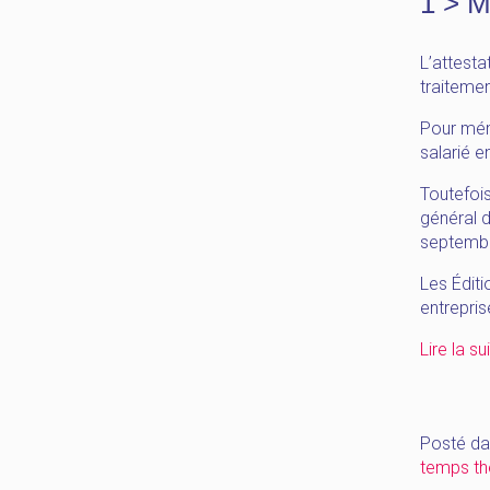
1 > M
L’attesta
traiteme
Pour mémo
salarié 
Toutefois
général d
septemb
Les Éditi
entrepris
Lire la su
Posté da
temps th