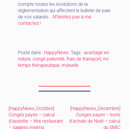
compte toutes les évolutions de la
réglementation qui affectent le bulletin de paie
de vos salariés. :
N’hésitez pas à me
contactez !
Posté dans :
HappyNews
Tags :
avantage en
nature
,
congé paternité
,
frais de transport
,
mi-
temps thérapeutique
,
mutuelle
[HappyNews_Octobre]
[HappyNews_Décembre]
Navigation
Congés payés – calcul
Congés payés – bons
de
d’assiette – titre restaurant
d’achats de Noël – calcul
– salaires minima
du SMIC