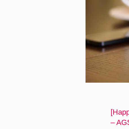
[Happ
– AGS