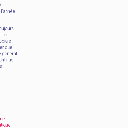
s
 l’année
toujours
nités
ociale
ter que
 général.
ontinuer
s
une
utique