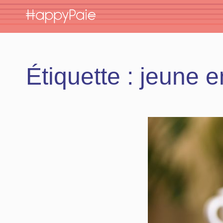
Skip
to
content
Étiquette :
jeune e