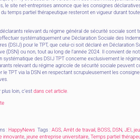
, le site net-entreprises annonce que les consignes déclarative
 du temps partiel thérapeutique resteront en vigueur durant toute
s déclarants relevant du régime général de sécurité sociale sont 
à effectuer systématiquement une Déclaration Sociale des Indem
res (DSIJ) pour le TPT, que celui-ci soit déclaré en Déclaration S
e (DSN) ou non, tout au long de l’année 2024. Il convient de no
tion systématique des DSIJ TPT concerne exclusivement le régime
rants relevant du régime agricole de sécurité sociale peuvent c
er le TPT via la DSN en respectant scrupuleusement les consigne
ves.
 plus loin, c’est
dans cet article
.
« [HappyNews_février]
ite
Temps
partiel
thérapeutique
ns :
HappyNews
Tags :
AGS
,
Arrêt de travail
,
BOSS
,
DSN
,
JEI
,
je
–
e innovante
,
jeune entreprise universitaire
,
Temps partiel thérape
AGS