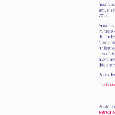
associées
actuelles
2024.
Ainsi, le
invités 
Journaliè
Nominativ
l’utilisa
Les décla
à déclar
déclarati
Pour aller
Lire la su
Posté da
entrepris