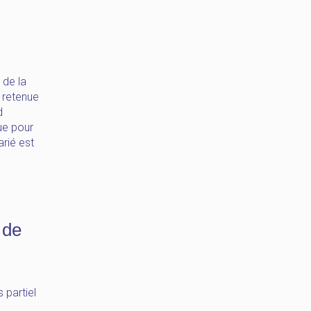
 de la
t retenue
d
ue pour
arié est
 de
 partiel
s