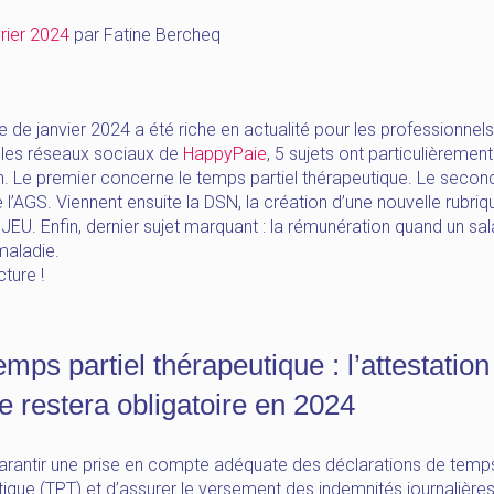
rier 2024
par
Fatine Bercheq
e de janvier 2024 a été riche en actualité pour les professionnels
r les réseaux sociaux de
HappyPaie
, 5 sujets ont particulièremen
on. Le premier concerne le temps partiel thérapeutique. Le secon
l’AGS. Viennent ensuite la DSN, la création d’une nouvelle rubriq
 JEU. Enfin, dernier sujet marquant : la rémunération quand un sal
maladie.
ture !
emps partiel thérapeutique : l’attestation
re restera obligatoire en 2024
garantir une prise en compte adéquate des déclarations de temps
ique (TPT) et d’assurer le versement des indemnités journalière