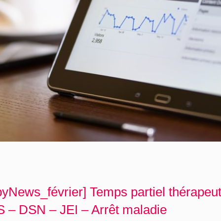
yNews_février] Temps partiel thérapeu
 – DSN – JEI – Arrêt maladie