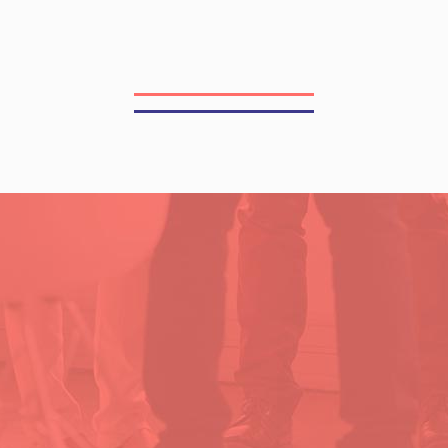
–
DSN
–
JEI
–
Arrêt
maladie »