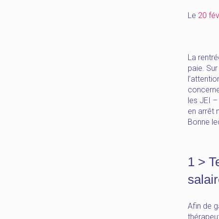
Le
20 fév
La rentré
paie. Su
l’attenti
concerne 
les JEI –
en arrêt 
Bonne lec
1 > T
salai
Afin de 
thérapeut