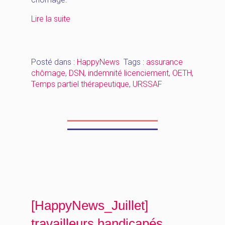
« [HappyNews_Avril]
Lire la suite
Assurance
chômage
–
Posté dans :
HappyNews
Tags :
assurance
prime
chômage
,
DSN
,
indemnité licenciement
,
OETH
,
panier
Temps partiel thérapeutique
,
URSSAF
–
indemnités
de
licenciement
–
OETH »
[HappyNews_Juillet]
travailleurs handicapés,