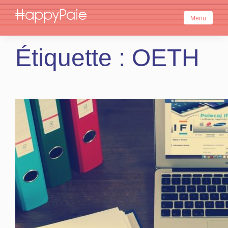
Skip
to
Menu
content
Étiquette :
OETH