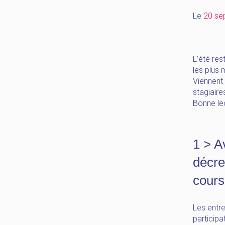
Le
20 se
L’été res
les plus 
Viennent 
stagiaire
Bonne lec
1 > A
décre
cours
Les entr
participa