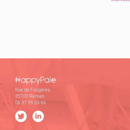
Rue de Fougeres,
35700 Rennes
06 37 95 03 66