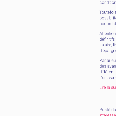
conditio
Toutefois
possibili
accord du
Attention
définitif
salaire, 
d’épargne
Par aille
des avan
différent
n’est ver
Lire la su
Posté da
intéress