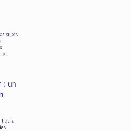
les sujets
s.
es
use.
 : un
n
t ou la
 les