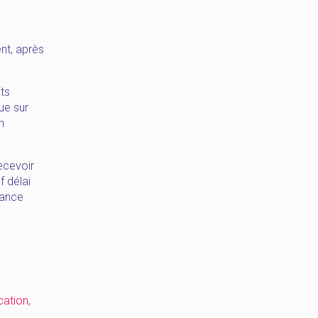
nt, après
its
ue sur
n
recevoir
f délai
vance
ication
,