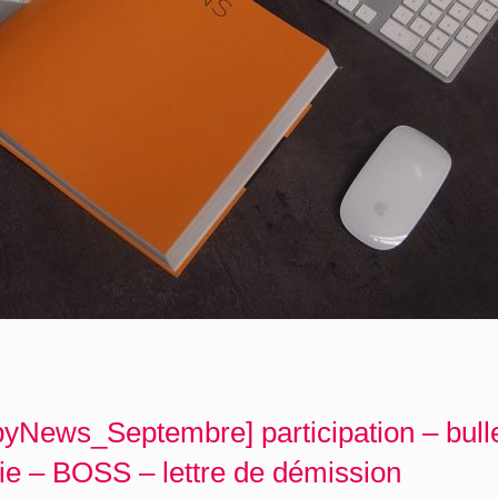
yNews_Septembre] participation – bulle
ie – BOSS – lettre de démission