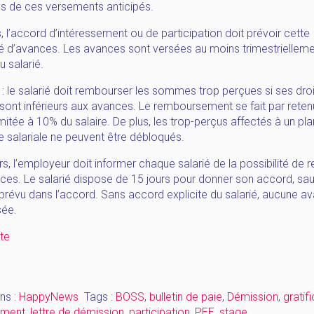
ns de ces versements anticipés.
, l’accord d’intéressement ou de participation doit prévoir cette
té d’avances. Les avances sont versées au moins trimestrielleme
 salarié.
 : le salarié doit rembourser les sommes trop perçues si ses dro
s sont inférieurs aux avances. Le remboursement se fait par reten
limitée à 10% du salaire. De plus, les trop-perçus affectés à un pla
 salariale ne peuvent être débloqués.
urs, l’employeur doit informer chaque salarié de la possibilité de 
ces. Le salarié dispose de 15 jours pour donner son accord, sau
 prévu dans l’accord. Sans accord explicite du salarié, aucune a
sée.
« [HappyNews_Septembre]
ite
participation
–
bulletin
ns :
HappyNews
Tags :
BOSS
,
bulletin de paie
,
Démission
,
gratif
de
ement
,
lettre de démission
,
participation
,
PEE
,
stage
paie