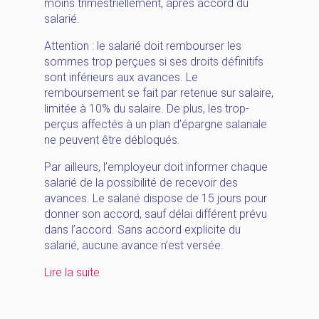
moins trimestriellement, après accord du
salarié.
Attention : le salarié doit rembourser les
sommes trop perçues si ses droits définitifs
sont inférieurs aux avances. Le
remboursement se fait par retenue sur salaire,
limitée à 10% du salaire. De plus, les trop-
perçus affectés à un plan d’épargne salariale
ne peuvent être débloqués.
Par ailleurs, l’employeur doit informer chaque
salarié de la possibilité de recevoir des
avances. Le salarié dispose de 15 jours pour
donner son accord, sauf délai différent prévu
dans l’accord. Sans accord explicite du
salarié, aucune avance n’est versée.
« [HappyNews_Septembre]
Lire la suite
participation
–
bulletin