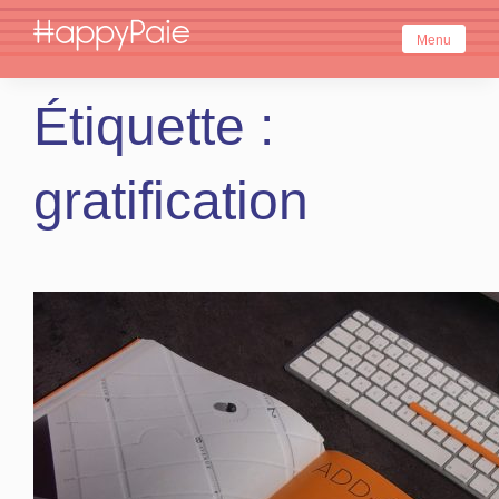
Skip
to
Menu
content
Étiquette :
gratification