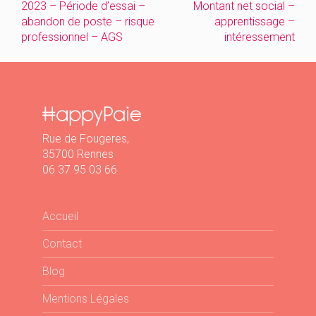
2023 – Période d’essai –
Montant net social –
de
abandon de poste – risque
apprentissage –
professionnel – AGS
intéressement
l’article
Rue de Fougeres,
35700 Rennes
06 37 95 03 66
Accueil
Contact
Blog
Mentions Légales