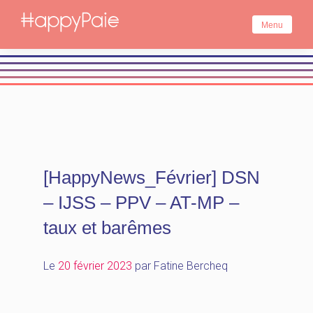
Skip
to
Menu
content
[HappyNews_Février] DSN
– IJSS – PPV – AT-MP –
taux et barêmes
Le
20 février 2023
par
Fatine Bercheq