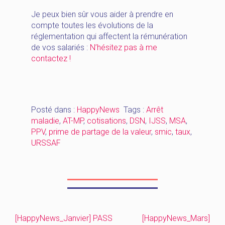
Je peux bien sûr vous aider à prendre en
compte toutes les évolutions de la
réglementation qui affectent la rémunération
de vos salariés :
N’hésitez pas à me
contactez !
Posté dans :
HappyNews
Tags :
Arrêt
maladie
,
AT-MP
,
cotisations
,
DSN
,
IJSS
,
MSA
,
PPV
,
prime de partage de la valeur
,
smic
,
taux
,
URSSAF
[HappyNews_Janvier] PASS
[HappyNews_Mars]
Navigation