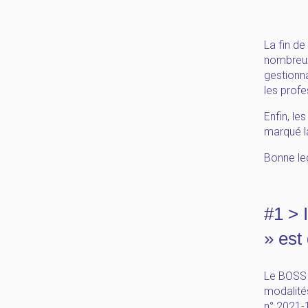
La fin d
nombreux 
gestionna
les profe
Enfin, le
marqué la
Bonne lec
#1 > 
» est
Le BOSS v
modalités
n° 2021-