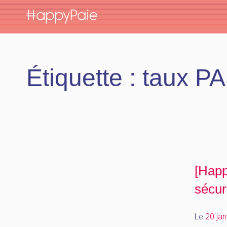
Skip
to
content
Étiquette :
taux P
[Happ
sécur
Le
20 jan