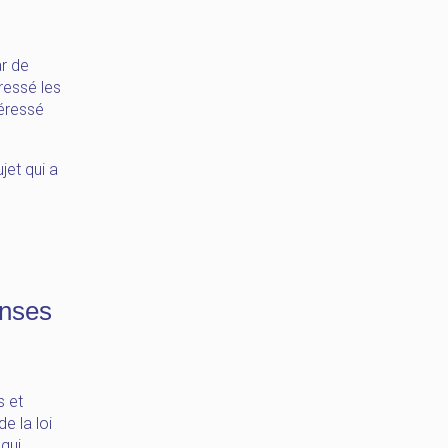
ar de
ressé les
téressé
jet qui a
onses
s et
e la loi
qui