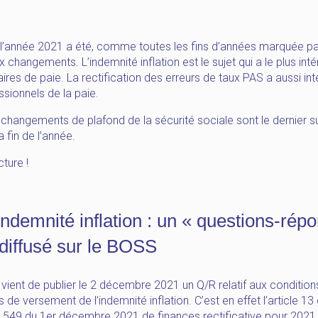
e l’année 2021 a été, comme toutes les fins d’années marquée p
changements. L’indemnité inflation est le sujet qui a le plus inté
ires de paie. La rectification des erreurs de taux PAS a aussi in
ssionnels de la paie.
s changements de plafond de la sécurité sociale sont le dernier su
 fin de l’année.
ture !
Indemnité inflation : un « questions-rép
 diffusé sur le BOSS
ient de publier le 2 décembre 2021 un Q/R relatif aux condition
 de versement de l’indemnité inflation. C’est en effet l’article 13 d
1549 du 1er décembre 2021 de finances rectificative pour 2021 