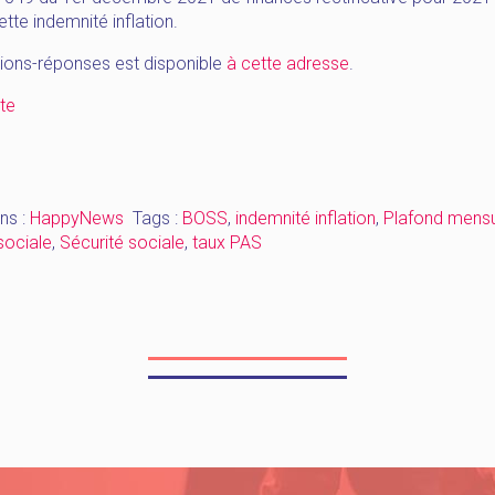
ette indemnité inflation.
ions-réponses est disponible
à cette adresse
.
« [HappyNews_Janvier]
ite
indemnité
inflation,
PAS,
sécurité
ns :
HappyNews
Tags :
BOSS
,
indemnité inflation
,
Plafond mensu
sociale »
sociale
,
Sécurité sociale
,
taux PAS