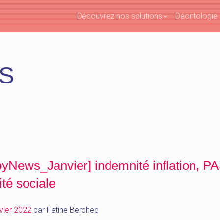
Découvrez nos solutions
Déontologie e
AS
yNews_Janvier] indemnité inflation, PA
ité sociale
vier 2022
par
Fatine Bercheq