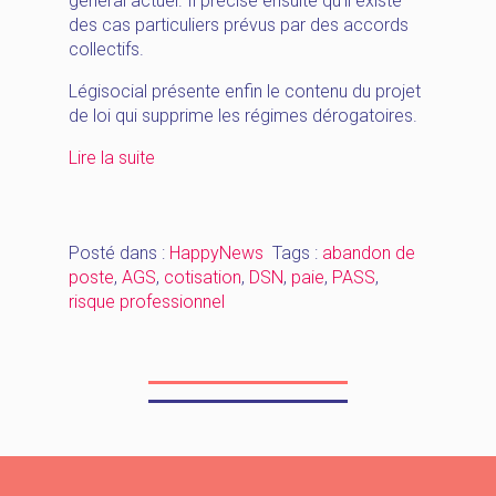
général actuel. Il précise ensuite qu’il existe
des cas particuliers prévus par des accords
collectifs.
Légisocial présente enfin le contenu du projet
de loi qui supprime les régimes dérogatoires.
« [HappyNews_Janvier]
Lire la suite
PASS
2023
–
Posté dans :
HappyNews
Tags :
abandon de
Période
poste
,
AGS
,
cotisation
,
DSN
,
paie
,
PASS
,
d’essai
risque professionnel
–
abandon
de
poste
–
risque
professionnel
–