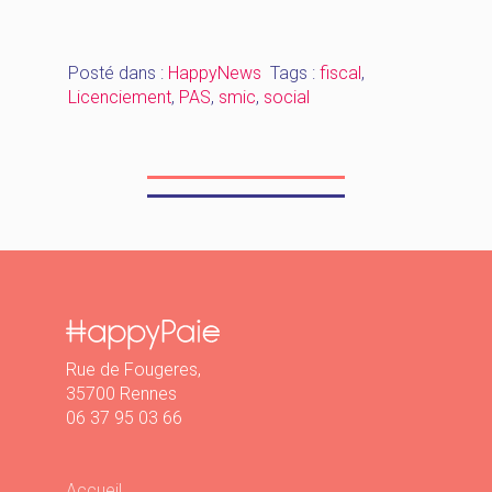
Podcast
–
SMIC
Posté dans :
HappyNews
Tags :
fiscal
,
–
Licenciement
,
PAS
,
smic
,
social
PAS
–
licenciement »
Rue de Fougeres,
35700 Rennes
06 37 95 03 66
Accueil