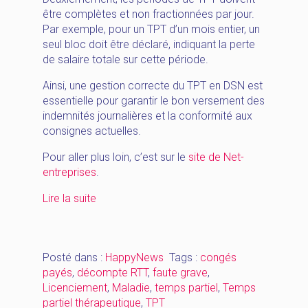
être complètes et non fractionnées par jour.
Par exemple, pour un TPT d’un mois entier, un
seul bloc doit être déclaré, indiquant la perte
de salaire totale sur cette période.
Ainsi, une gestion correcte du TPT en DSN est
essentielle pour garantir le bon versement des
indemnités journalières et la conformité aux
consignes actuelles.
Pour aller plus loin, c’est sur le
site de Net-
entreprises
.
« [HappyNews_Octobre]
Lire la suite
TPT
–
RGDU
Posté dans :
HappyNews
Tags :
congés
–
payés
,
décompte RTT
,
faute grave
,
Congés
Licenciement
,
Maladie
,
temps partiel
,
Temps
payés
partiel thérapeutique
,
TPT
–