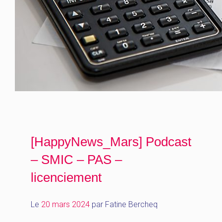
[HappyNews_Mars] Podcast
– SMIC – PAS –
licenciement
Le
20 mars 2024
par
Fatine Bercheq