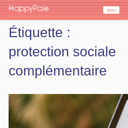
Skip
to
Menu
content
Étiquette :
protection sociale
complémentaire